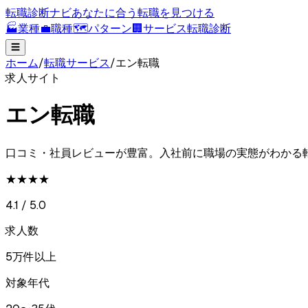
転職診断ナビ
あなたに合う転職を見つける
🏭
業種
💼
職種
🗺️
パターン
🏢
サービス
転職診断
☰
ホーム
/
転職サービス
/
エン転職
求人サイト
エン転職
口コミ・社員レビューが豊富。入社前に職場の実態がわかる
★★★★
4.1
/ 5.0
求人数
5万件以上
対象年代