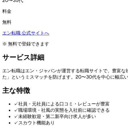
20〜35代
料金
無料
エン転職
公式サイトへ
※ 無料で登録できます
サービス詳細
エン転職はエン・ジャパンが運営する転職サイトで、豊富な
た」というミスマッチを防げます。20〜30代を中心に幅広
主な特徴
✓
社員・元社員による口コミ・レビューが豊富
✓
職場環境・社風の実態を入社前に確認できる
✓
未経験歓迎・第二新卒向け求人が多い
✓
スカウト機能あり