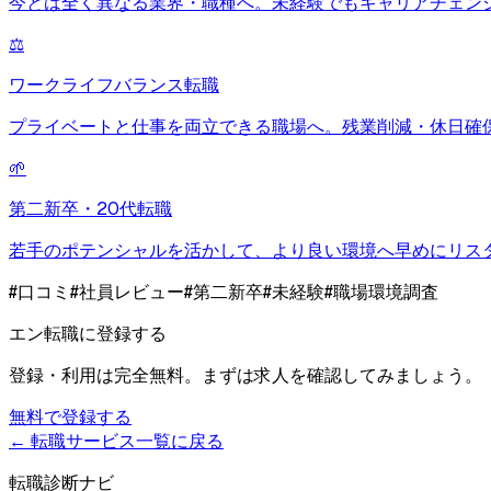
今とは全く異なる業界・職種へ。未経験でもキャリアチェン
⚖️
ワークライフバランス転職
プライベートと仕事を両立できる職場へ。残業削減・休日確
🌱
第二新卒・20代転職
若手のポテンシャルを活かして、より良い環境へ早めにリス
#
口コミ
#
社員レビュー
#
第二新卒
#
未経験
#
職場環境調査
エン転職
に登録する
登録・利用は完全無料。まずは求人を確認してみましょう。
無料で登録する
← 転職サービス一覧に戻る
転職診断ナビ